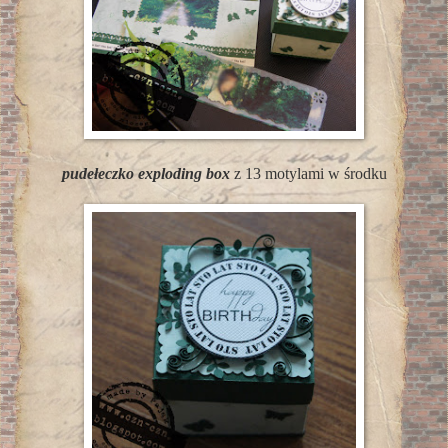
pudełeczko exploding box
z 13 motylami w środku