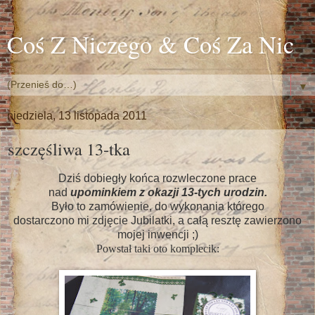
Coś Z Niczego & Coś Za Nic
▼
niedziela, 13 listopada 2011
szczęśliwa 13-tka
Dziś dobiegły końca
rozwleczone prace
nad
upominkiem z okazji 13-tych urodzin
.
Było to zamówienie, do wykonania którego
dostarczono mi zdjęcie Jubilatki, a całą resztę zawierzono
mojej inwencji ;)
Powstał taki oto komplecik: