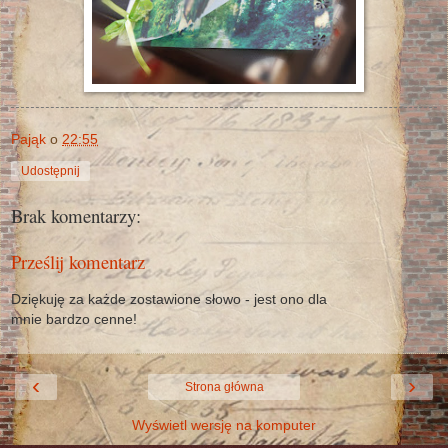
Pająk
o
22:55
Udostępnij
Brak komentarzy:
Prześlij komentarz
Dziękuję za każde zostawione słowo - jest ono dla
mnie bardzo cenne!
‹
›
Strona główna
Wyświetl wersję na komputer